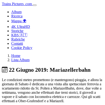
Trains
Pictures
.
com
Album
Ricerca
Mappa 🌍
4K UltraHD
Storiche
KBS 🇦🇹
Rubriche
Contatti
Cookie Policy
Home
Lista Album
22 Giugno 2019: Mariazellerbahn
Le condizioni meteo promettono (e mantengono) pioggia, e allora la
giornata di Sabato è dedicata a una visita alla spettacolare ferrovia a
scartamento ridotto da St. Polten a Mariazellbahn, dove, due volte a
settimana, vengono anche effettuati due treni storici, il giovedì a
vapore e il sabato con locomotiva elettrica e carrozze. Qui gli scatti
effettuati a Ober-Grafendorf e a Mariazell.