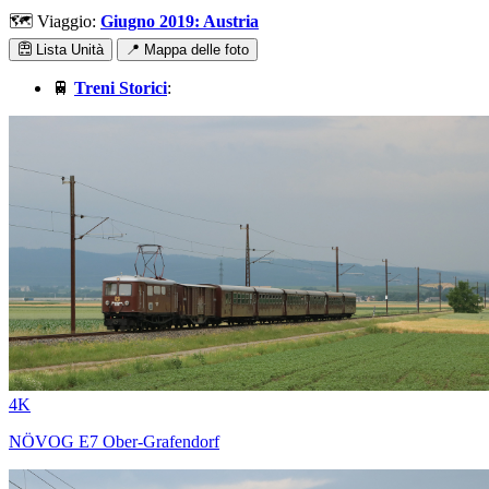
🗺️ Viaggio:
Giugno 2019: Austria
Lista Unità
📍 Mappa delle foto
🚆
Treni Storici
:
4K
NÖVOG E7 Ober-Grafendorf