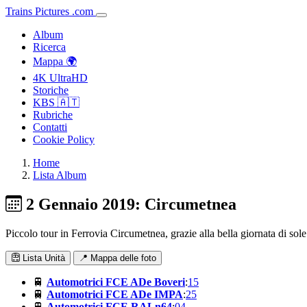
Trains
Pictures
.
com
Album
Ricerca
Mappa 🌍
4K UltraHD
Storiche
KBS 🇦🇹
Rubriche
Contatti
Cookie Policy
Home
Lista Album
2 Gennaio 2019: Circumetnea
Piccolo tour in Ferrovia Circumetnea, grazie alla bella giornata di sol
Lista Unità
📍 Mappa delle foto
🚆
Automotrici FCE ADe Boveri
:
15
🚆
Automotrici FCE ADe IMPA
:
25
🚆
Automotrici FCE RALn64
:
04