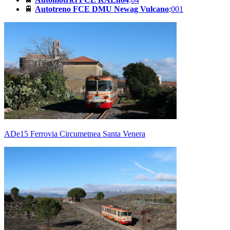
🚆
Autotreno FCE DMU Newag Vulcano
:
001
ADe15 Ferrovia Circumetnea Santa Venera