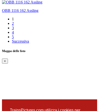
OBB 1116 162 Assling
1
2
3
4
5
Successiva
Mappa delle foto
×
TrainsPictures.com utilizza i cookies per