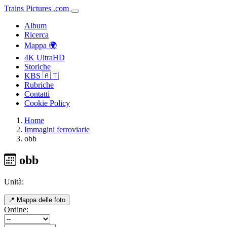
Trains
Pictures
.
com
Album
Ricerca
Mappa 🌍
4K UltraHD
Storiche
KBS 🇦🇹
Rubriche
Contatti
Cookie Policy
Home
Immagini ferroviarie
obb
obb
Unità:
📍 Mappa delle foto
Ordine: