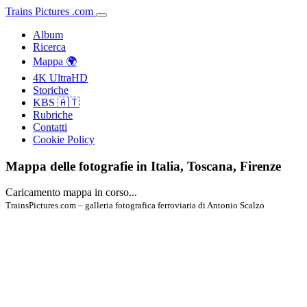
Trains
Pictures
.
com
Album
Ricerca
Mappa 🌍
4K UltraHD
Storiche
KBS 🇦🇹
Rubriche
Contatti
Cookie Policy
Mappa delle fotografie in Italia, Toscana, Firenze
Caricamento mappa in corso...
TrainsPictures.com – galleria fotografica ferroviaria di Antonio Scalzo